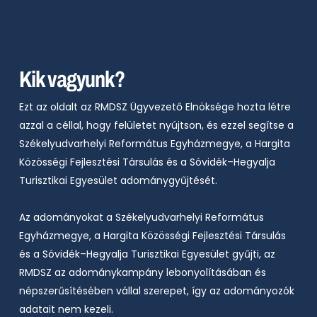
Kik vagyunk?
Ezt az oldalt az RMDSZ Ügyvezető Elnöksége hozta létre
azzal a céllal, hogy felületet nyújtson, és ezzel segítse a
Székelyudvarhelyi Refo
rmátus Egyházmegye, a Hargita
Közösségi Fejlesztési Társulás és a Sóvidék–Hegyalja
Turisztikai Egyesüle
t
adománygyűjtését.
Az adományokat a
Székelyudvarhelyi Református
Egyházmegye
, a Hargita Közösségi Fejlesztési Társulás
és a Sóvidék–Hegyalja Turisztikai Egyesüle
t
gyűjti, az
RMDSZ az adománykampány lebonyolításában és
népszerűsítésében vállal szerepet, így az adományozók
adatait nem kezeli.