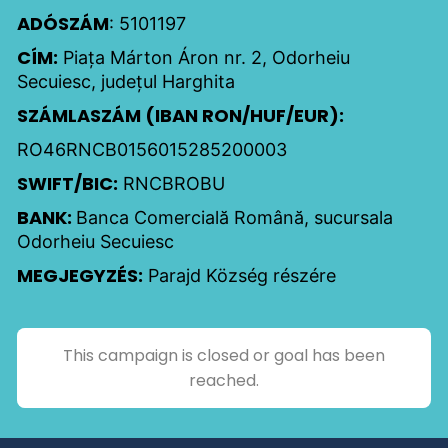
ADÓSZÁM
: 5101197
CÍM:
Piața Márton Áron nr. 2, Odorheiu
Secuiesc, județul Harghita
SZÁMLASZÁM (IBAN RON/HUF/EUR):
RO46RNCB0156015285200003
SWIFT/BIC:
RNCBROBU
BANK:
Banca Comercială Română, sucursala
Odorheiu Secuiesc
MEGJEGYZÉS:
Parajd Község részére
This campaign is closed or goal has been
reached.