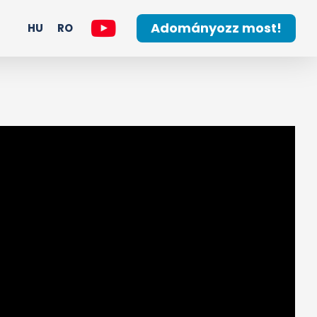
Adományozz most!
HU
RO