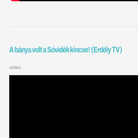
A bánya volt a Sóvidék kincse! (Erdély TV)
videó