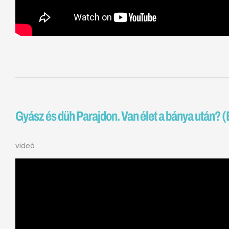
Gyász és düh Parajdon. Van élet a bánya után? (
videó