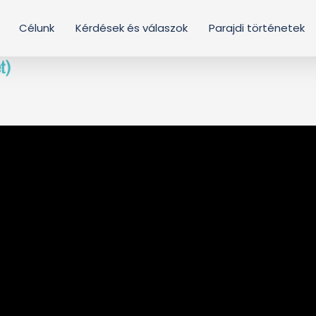
Célunk
Kérdések és válaszok
Parajdi történetek
t)